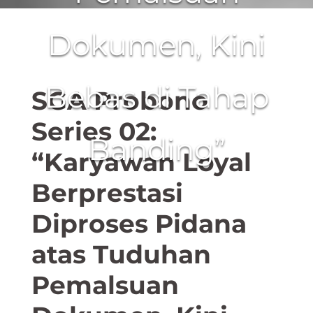
Dokumen, Kini
Bebas di Tahap
SGA Probono
Series 02:
Banding”
“Karyawan Loyal
Berprestasi
Diproses Pidana
atas Tuduhan
Pemalsuan