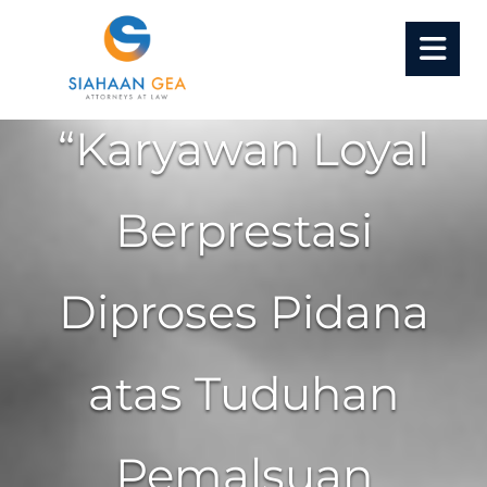
Probono Series 02:
“Karyawan Loyal
Berprestasi
Diproses Pidana
atas Tuduhan
Pemalsuan