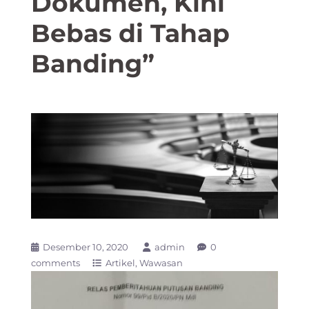
Dokumen, Kini
Bebas di Tahap
Banding”
Desember 10, 2020
admin
0
comments
Artikel
Wawasan