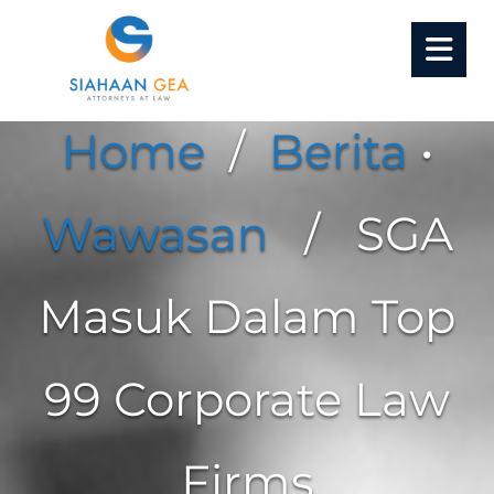
Home
/
Berita
•
Wawasan
/ SGA
Masuk Dalam Top
99 Corporate Law
Firms