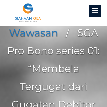
Home
/
Artikel
•
Wawasan
/ SGA
Pro Bono series 01:
“Membela
Tergugat dari
Gugatan Debitor