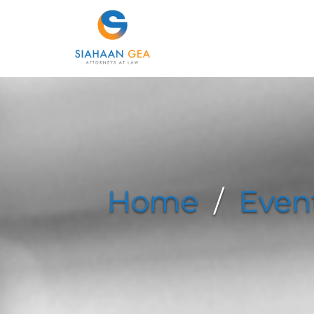
Home
/
Even