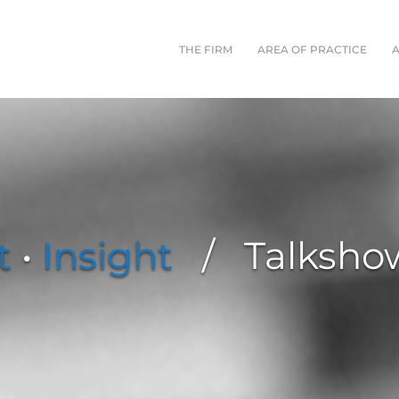
THE FIRM
AREA OF PRACTICE
t
•
Insight
/ Talkshow: