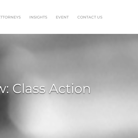
ATTORNEYS
INSIGHTS
EVENT
CONTACT US
 Class Action