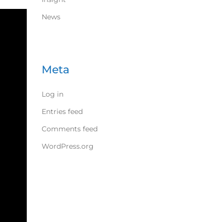
News
Meta
Log in
Entries feed
Comments feed
WordPress.org